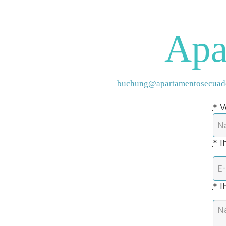
Apa
buchung@apartamentosecuado
*
Vo
*
Ih
*
Ih