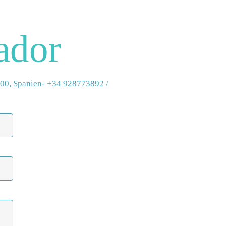
ador
100, Spanien
- +34 928773892
/