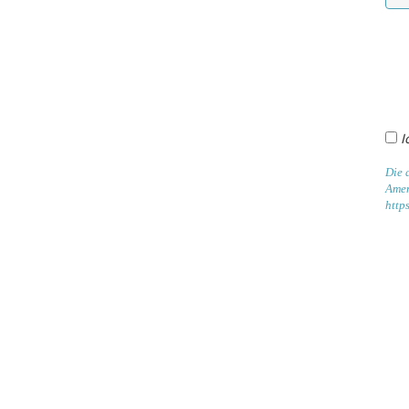
I
Die 
Amen
http