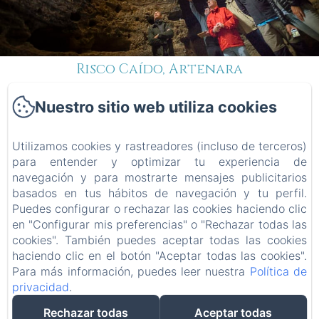
Risco Caído, Artenara
Nuestro sitio web utiliza cookies
Apartamentos
Utilizamos cookies y rastreadores (incluso de terceros)
Ecuador
para entender y optimizar tu experiencia de
navegación y para mostrarte mensajes publicitarios
basados en tus hábitos de navegación y tu perfil.
Puedes configurar o rechazar las cookies haciendo clic
en "Configurar mis preferencias" o "Rechazar todas las
Inicio
cookies". También puedes aceptar todas las cookies
Habitaciones
haciendo clic en el botón "Aceptar todas las cookies".
Para más información, puedes leer nuestra
Política de
Contacto
privacidad
.
Rechazar todas
Aceptar todas
ES
DE
NL