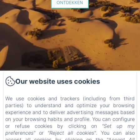
ONTDEKKEN
Apartamentos
Our website uses cookies
Ecuador
We use cookies and trackers (including from third
parties) to understand and optimize your browsing
experience and to deliver advertising messages based
on your browsing habits and profile. You can configure
or refuse cookies by clicking on
"Set up my
Home
preferences"
or
"Reject all cookies"
. You can also
Kamers
accept all cookies by clicking on the
"Accept All